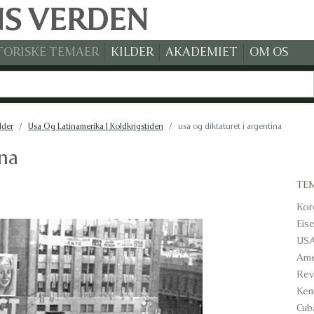
NS VERDEN
TORISKE TEMAER
KILDER
AKADEMIET
OM OS
lder
Usa Og Latinamerika I Koldkrigstiden
usa og diktaturet i argentina
ina
TE
Kor
Eis
USA
Ame
Rev
Ken
Cub