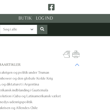
BUTIK
LOG IND
MAARTIKLER
eakrigen og politik under Truman
enhower og den globale Kolde Krig
 og diktaturet i Argentina
rikansk indblanding i Guatemala
olution i Cuba og Latinamerikansk vækst
nedys udenrigspolitik
akrisen og Allendes Chile