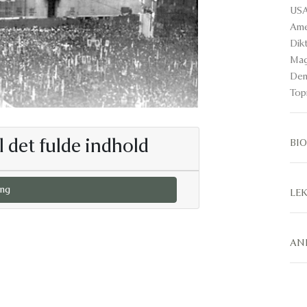
USA
Ame
Dikt
Mag
Den
Top
l det fulde indhold
BI
ng
LE
AN